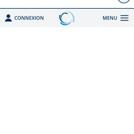
CONNEXION
MENU
ACCUEIL
ENREGISTRÉ PAR
L'ANDPC
CEFA HGE
ACTIONS DPC
DOC REX