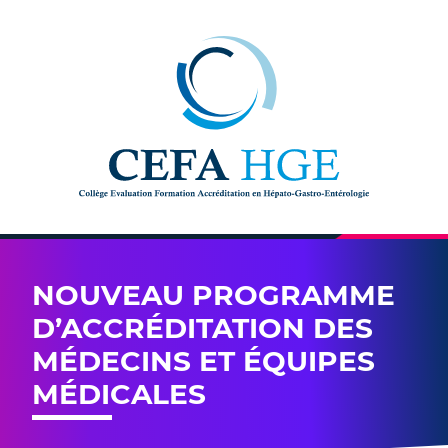
Skip to content
NOUVEAU PROGRAMME
D’ACCRÉDITATION DES
MÉDECINS ET ÉQUIPES
MÉDICALES