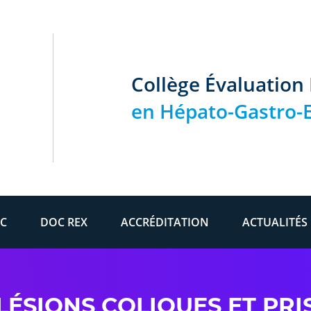
Collège Évaluation
en Hépato-Gastro-E
C
DOC REX
ACCRÉDITATION
ACTUALITÉS
LÉSIONS COLIQUES ET PRI