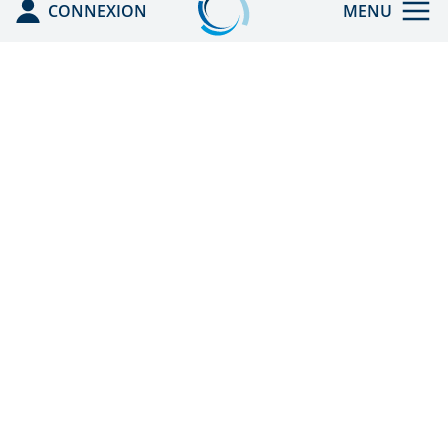
CONNEXION
MENU
ACCUEIL
ENREGISTRÉ PAR
L'ANDPC
CEFA HGE
ACTIONS DPC
DOC REX
ACCRÉDITATION