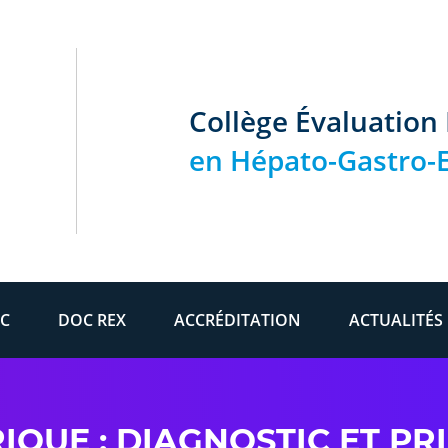
Collège Évaluation
en Hépato-Gastro-E
C
DOC REX
ACCRÉDITATION
ACTUALITÉS
IQUE : DIAGNOSTIC ET PRI