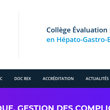
Collège Évaluation
en Hépato-Gastro-E
C
DOC REX
ACCRÉDITATION
ACTUALITÉS
UE, GESTION DES COMPLI